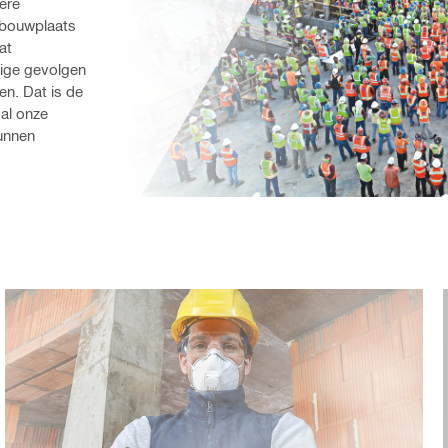
re 
bouwplaats 
t 
ige gevolgen 
. Dat is de 
al onze 
unnen 