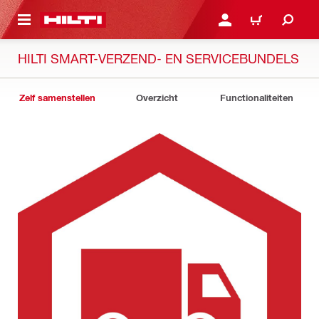
DE HOOFDINHOUD
AANMELDEN OF REGIST
WINKELWAGEN
HILTI SMART-VERZEND- EN SERVICEBUNDELS
Zelf samenstellen
Overzicht
Functionaliteiten