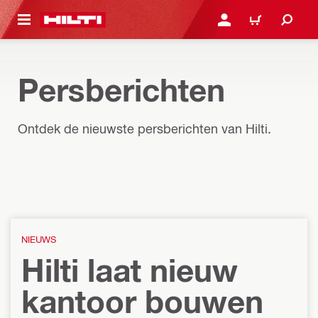
DE HOOFDINHOUD
AANMELDEN OF REGIST
WINKELWAGEN
Persberichten
Ontdek de nieuwste persberichten van Hilti.
NIEUWS
Hilti laat nieuw
kantoor bouwen