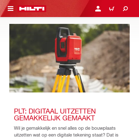
DE HOOFDINHOUD
AANMELDEN OF REGIST
WINKELWAGEN
PLT: DIGITAAL UITZETTEN 
GEMAKKELIJK GEMAAKT
Wil je gemakkelijk en snel alles op de bouwplaats 
uitzetten wat op een digitale tekening staat? Dat is 