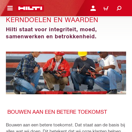
DE HOOFDINHOUD
AANMELDEN OF REGIST
WINKELWAGEN
KERNDOELEN EN WAARDEN
Hilti staat voor integriteit, moed,
samenwerken en betrokkenheid.
BOUWEN AAN EEN BETERE TOEKOMST
Bouwen aan een betere toekomst. Dat staat aan de basis bij
alles wat wij doen. Dit betekent dat wij onze klanten helpen