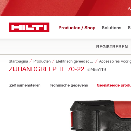
A
Producten / Shop
Solutions
S
REGISTREREN
Startpagina
Producten
Elektrisch gereedschap
ZIJHANDGREEP TE 70-22
#2455119
Zelf samenstellen
Technische gegevens
Gerelateerde prod