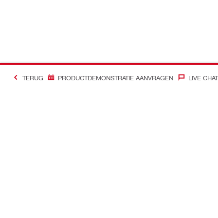
TERUG
PRODUCTDEMONSTRATIE AANVRAGEN
LIVE CHAT
Contact
Nieuws
Contacteer ons
Hilti Group