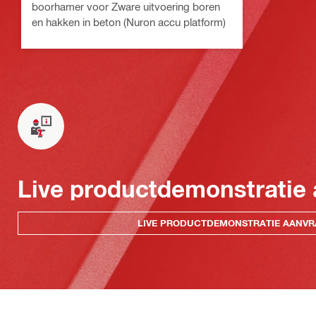
boorhamer voor Zware uitvoering boren
en hakken in beton (Nuron accu platform)
Live productdemonstratie
LIVE PRODUCTDEMONSTRATIE AANV