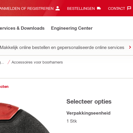
ANMELDEN OF REGISTREREN
BESTELLINGEN
CONTACT‎
ervices & Downloads
Engineering Center
Makkelijk online bestellen en gepersonaliseerde online services
Accessoires voor gereedschap
Accessoires voor boorhamers
ucten
Selecteer opties
Verpakkingseenheid
1 Stk