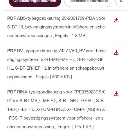
Goedkeuringsdocument
Technische informatie
Gebru
PDF
ABS-typegoedkeuring 23-2361769-PDA voor
BEKIJ
S-BT HL bevestigingssysteem in offshore en sche
epsbouwtoepassingen.
, Engels
[ 1.8 MB ]
PDF
BV-typegoedkeuring 74271/A0_BV voor beve
BEKIJ
stigingssysteem S-BT-MR/-MF HL, S-BT-GR/-GF
HL, S-BT-ER/-EF HL in offshore en scheepsbouwt
oepassingen.
, Engels
[ 530.5 KB ]
PDF
RINA-typegoedkeuring voor FPE035023CS/0
BEKIJ
01 for S-BT-MR / -MF HL, S-BT-GR / -GF HL, S-B
T-ER / -EF HL, X-FCM-R (NG), X-FCM-F (NG) en X
-FCS-R bevestigingssysteem voor offshore- en s
cheepsbouwtoepassing.
, Engels
[ 125.1 KB ]