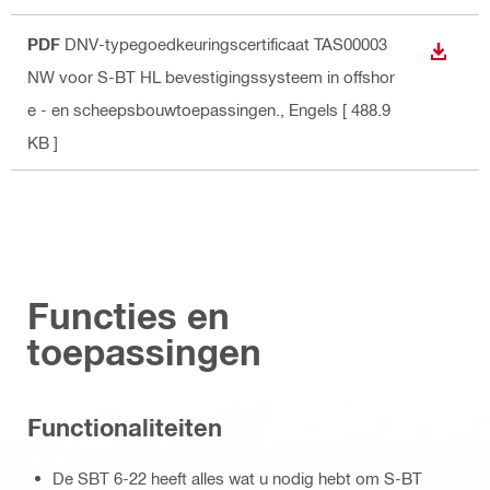
PDF
DNV-typegoedkeuringscertificaat TAS00003
BEKIJ
NW voor S-BT HL bevestigingssysteem in offshor
e - en scheepsbouwtoepassingen.
, Engels
[ 488.9
KB ]
Functies en
toepassingen
Functionaliteiten
De SBT 6-22 heeft alles wat u nodig hebt om S-BT