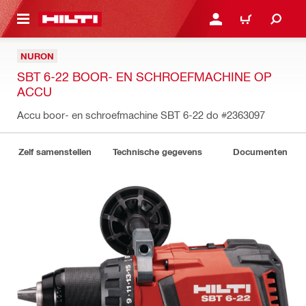
DE HOOFDINHOUD
AANMELDEN OF REGIST
WINKELWAGEN
NURON
SBT 6-22 BOOR- EN SCHROEFMACHINE OP
ACCU
Accu boor- en schroefmachine SBT 6-22 do
#2363097
Zelf samenstellen
Technische gegevens
Documenten