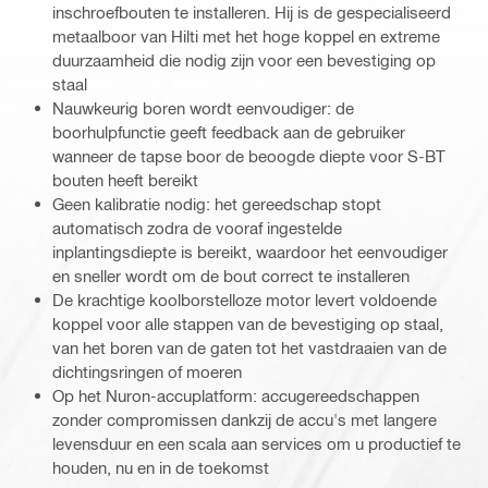
inschroefbouten te installeren. Hij is de gespecialiseerd
metaalboor van Hilti met het hoge koppel en extreme
duurzaamheid die nodig zijn voor een bevestiging op
staal
Nauwkeurig boren wordt eenvoudiger: de
boorhulpfunctie geeft feedback aan de gebruiker
wanneer de tapse boor de beoogde diepte voor S-BT
bouten heeft bereikt
Geen kalibratie nodig: het gereedschap stopt
automatisch zodra de vooraf ingestelde
inplantingsdiepte is bereikt, waardoor het eenvoudiger
en sneller wordt om de bout correct te installeren
De krachtige koolborstelloze motor levert voldoende
koppel voor alle stappen van de bevestiging op staal,
van het boren van de gaten tot het vastdraaien van de
dichtingsringen of moeren
Op het Nuron-accuplatform: accugereedschappen
zonder compromissen dankzij de accu's met langere
levensduur en een scala aan services om u productief te
houden, nu en in de toekomst