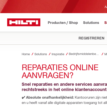
A
Producten / Shop
Solutions
S
REGISTREREN
Bedrijfsmiddelenbeheer
Home
Solutions
Inspiratie
M
REPARATIES ONLINE 
AANVRAGEN?
Snel reparaties en andere services aanvra
rechtstreeks in het online klantenaccount
✔️ Absolute onafhankelijkheid: 
Kantooruren zijn nie
en u heeft vanaf alle digitale apparaten toegang tot al