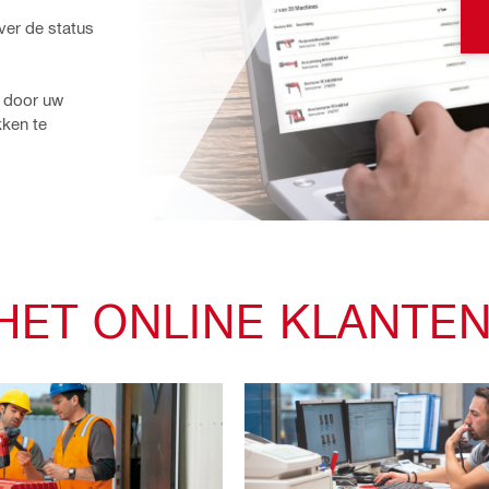
ver de status 
 door uw 
ken te 
 HET ONLINE KLANT