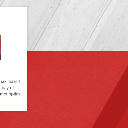
maximaal 4
i-bay of
 met opties