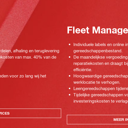
Fleet Manag
Individuele labels en online
rdelen, afhaling en teruglevering
gereedschappenbestand.
tiekosten van max. 40% van de
De maandelijkse vergoeding 
reparatiekosten en draagt b
efficiëntie.
den voor zo lang wij het
Hoogwaardige gereedschappe
werklocatie te verhogen.
Leengereedschappen tijdens 
Tijdelijke gereedschappen v
investeringskosten te verlag
VICES
MEER I