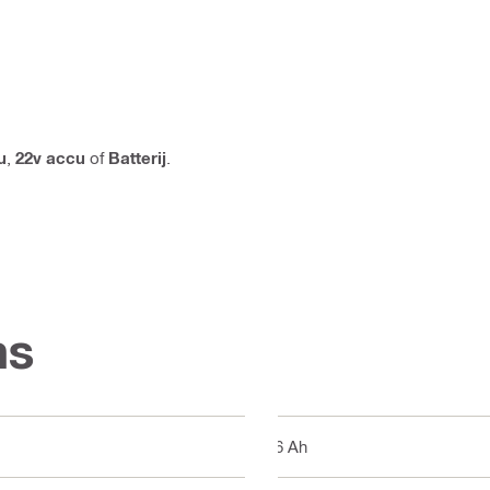
u
,
22v accu
of
Batterij
.
ns
2,6 Ah