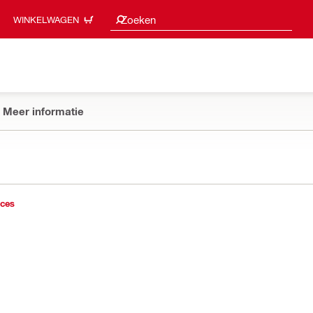
Zoeksuggesties
Zoeken
WINKELWAGEN
Meer informatie
ices