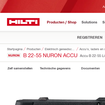
A
Producten / Shop
Solutions
S
REGISTREREN
Startpagina
Producten
Elektrisch gereedschap
Accu's, laders en
B 22-55 NURON ACCU
NURON
Accu B 22-55 Li
Zelf samenstellen
Technische gegevens
Documenten