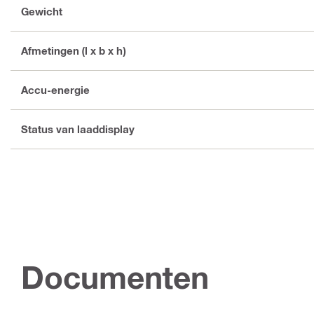
Gewicht
Afmetingen (l x b x h)
Accu-energie
Status van laaddisplay
Documenten