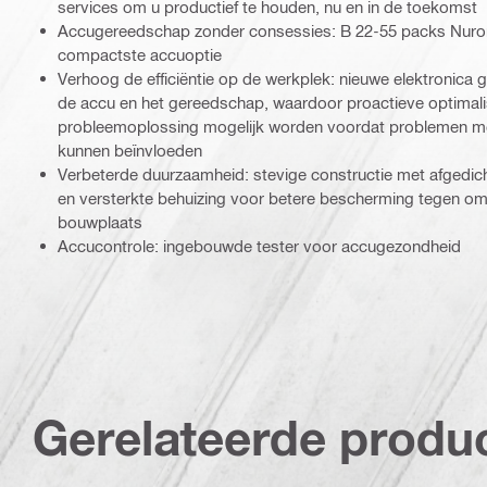
services om u productief te houden, nu en in de toekomst
Accugereedschap zonder consessies: B 22-55 packs Nuron t
compactste accuoptie
Verhoog de efficiëntie op de werkplek: nieuwe elektronica ge
de accu en het gereedschap, waardoor proactieve optimali
probleemoplossing mogelijk worden voordat problemen met
kunnen beïnvloeden
Verbeterde duurzaamheid: stevige constructie met afgedic
en versterkte behuizing voor betere bescherming tegen o
bouwplaats
Accucontrole: ingebouwde tester voor accugezondheid
Gerelateerde produ