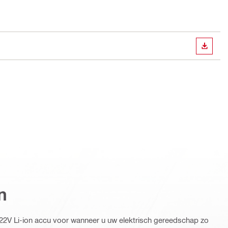
BEKIJ
n
2V Li-ion accu voor wanneer u uw elektrisch gereedschap zo