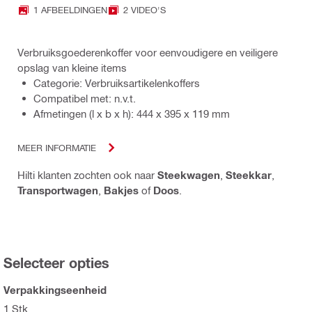
1 AFBEELDINGEN
2 VIDEO'S
Verbruiksgoederenkoffer voor eenvoudigere en veiligere
opslag van kleine items
Categorie: Verbruiksartikelenkoffers
Compatibel met: n.v.t.
Afmetingen (l x b x h): 444 x 395 x 119 mm
MEER INFORMATIE
Hilti klanten zochten ook naar
Steekwagen
,
Steekkar
,
Transportwagen
,
Bakjes
of
Doos
.
Selecteer opties
Verpakkingseenheid
1 Stk