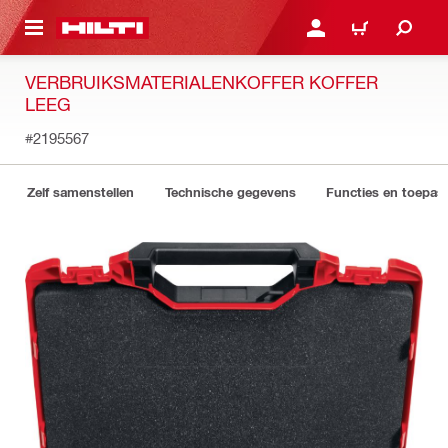
DE HOOFDINHOUD
AANMELDEN OF REGIST
WINKELWAGEN
VERBRUIKSMATERIALENKOFFER KOFFER
LEEG
#2195567
Zelf samenstellen
Technische gegevens
Functies en toepas