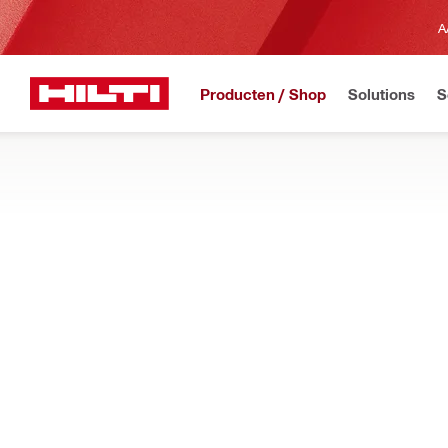
A
Producten / Shop
Solutions
S
REGISTREREN
Startpagina
Producten
Opberg- en transportsystemen voor gereed
ORGANIZERS VOOR KLEINE ONDERDEL
Zoek in ons assortiment organisers en koffers voor het opb
Filter
Small par
Categorie