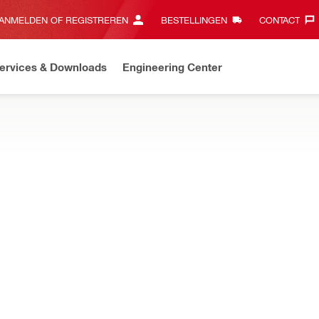
ANMELDEN OF REGISTREREN
BESTELLINGEN
CONTACT‎
ervices & Downloads
Engineering Center
Makkelijk online bestellen en gepersonaliseerde online services
schap
EN EN VERBRUIKSMATERIAAL
ergen van verbruiksgoederen en accessoires voor bouwgereedschap
PROKIT
ts organizer PKO 17
Grootte