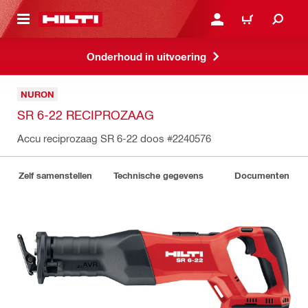
DE HOOFDINHOUD
AANMELDEN OF REGIST
WINKELWAGEN
Onderhoud in uitvoering
NURON
SR 6-22 RECIPROZAAG
Accu reciprozaag SR 6-22 doos
#2240576
Zelf samenstellen
Technische gegevens
Documenten