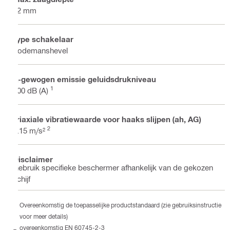
42 mm
Type schakelaar
dodemanshevel
A-gewogen emissie geluidsdrukniveau
1
100 dB (A)
Triaxiale vibratiewaarde voor haaks slijpen (ah, AG)
2
6.15 m/s²
Disclaimer
Gebruik specifieke beschermer afhankelijk van de gekozen
schijf
Overeenkomstig de toepasselijke productstandaard (zie gebruiksinstructie
voor meer details)
overeenkomstig EN 60745-2-3