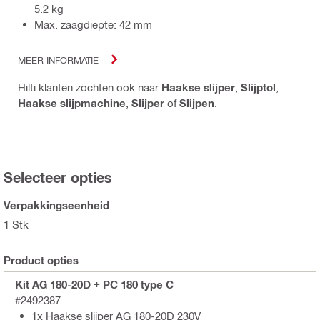
5.2 kg
Max. zaagdiepte: 42 mm
MEER INFORMATIE
Hilti klanten zochten ook naar
Haakse slijper
,
Slijptol
,
Haakse slijpmachine
,
Slijper
of
Slijpen
.
Selecteer opties
Verpakkingseenheid
1 Stk
Product opties
Kit AG 180-20D + PC 180 type C
#2492387
1x Haakse slijper AG 180-20D 230V