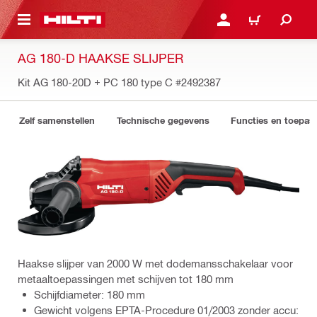
DE HOOFDINHOUD
AANMELDEN OF REGIST
WINKELWAGEN
AG 180-D HAAKSE SLIJPER
Kit AG 180-20D + PC 180 type C
#2492387
Zelf samenstellen
Technische gegevens
Functies en toepas
Haakse slijper van 2000 W met dodemansschakelaar voor
metaaltoepassingen met schijven tot 180 mm
Schijfdiameter: 180 mm
Gewicht volgens EPTA-Procedure 01/2003 zonder accu: