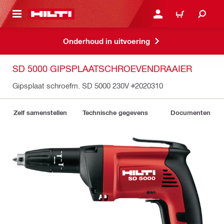
DE HOOFDINHOUD
AANMELDEN OF REGIST
WINKELWAGEN
Onderhoud in uitvoering
SD 5000 GIPSPLAATSCHROEVENDRAAIER
Gipsplaat schroefm. SD 5000 230V
#2020310
Zelf samenstellen
Technische gegevens
Documenten