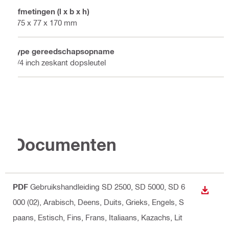
Afmetingen (l x b x h)
275 x 77 x 170 mm
Type gereedschapsopname
1/4 inch zeskant dopsleutel
Documenten
PDF
Gebruikshandleiding SD 2500, SD 5000, SD 6
BEKIJ
000 (02)
, Arabisch, Deens, Duits, Grieks, Engels, S
paans, Estisch, Fins, Frans, Italiaans, Kazachs, Lit