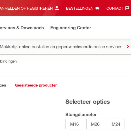
ANMELDEN OF REGISTREREN
BESTELLINGEN
CONTACT‎
ervices & Downloads
Engineering Center
Makkelijk online bestellen en gepersonaliseerde online services
rbindingen
ngen
Gerelateerde producten
Selecteer opties
Stangdiameter
M16
M20
M24