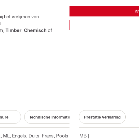
 het verlijmen van
4
jm
,
Timber
,
Chemisch
of
hure
Technische informatie
Prestatie verklaring
t, ML
, Engels, Duits, Frans, Pools
[ 5.6 MB ]