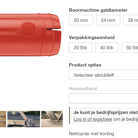
Boormachine gatdiameter
20 mm
24 mm
28 
Verpakkingseenheid
20 Stk
40 Stk
50 St
Product opties
Selecteer alstublieft
Hoeveelheid
Je kunt je bedrijfsprijzen niet
Log in of registreer
om je bedrijf
Nettoprijs met korting