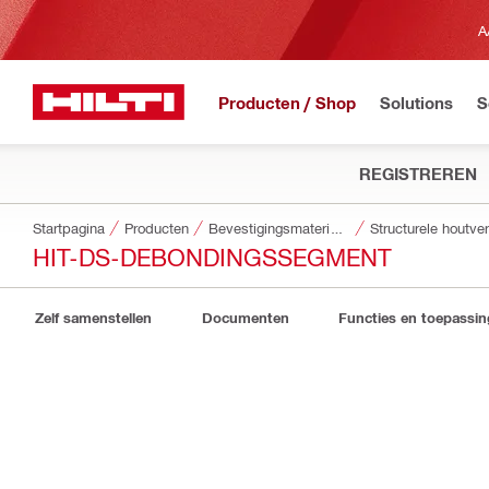
A
Producten / Shop
Solutions
S
REGISTREREN
Startpagina
Producten
Bevestigingsmaterialen
Structurele houtve
HIT-DS-DEBONDINGSSEGMENT
Zelf samenstellen
Documenten
Functies en toepassi