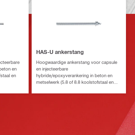
HAS-U ankerstang
ecteerbare
Hoogwaardige ankerstang voor capsule
beton en
en injecteerbare
fstaal en
hybride/epoxyverankering in beton en
metselwerk (5.8 of 8.8 koolstofstaal en
HDG, of A4-roestvast staal)