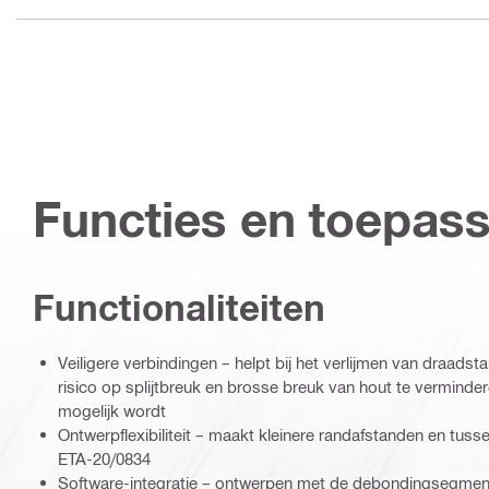
Functies en toepas
Functionaliteiten
Veiligere verbindingen – helpt bij het verlijmen van draads
risico op splijtbreuk en brosse breuk van hout te verminde
mogelijk wordt
Ontwerpflexibiliteit – maakt kleinere randafstanden en tus
ETA-20/0834
Software-integratie – ontwerpen met de debondingsegment