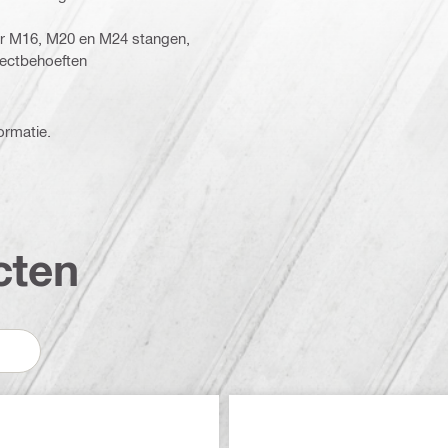
or M16, M20 en M24 stangen,
jectbehoeften
ormatie.
cten