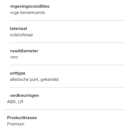
Omgevingscondities
Droge binnenruimte
Materiaal
Koolstofstaal
Draaddiameter
8 mm
Punttype
Ballistische punt, gekarteld
Goedkeuringen
ABS, LR
Productklasse
Premium