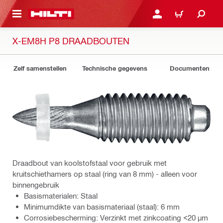
DE HOOFDINHOUD
AANMELDEN OF REGIST
WINKELWAGEN
X-EM8H P8 DRAADBOUTEN
Zelf samenstellen
Technische gegevens
Documenten
Draadbout van koolstofstaal voor gebruik met
kruitschiethamers op staal (ring van 8 mm) - alleen voor
binnengebruik
Basismaterialen: Staal
Minimumdikte van basismateriaal (staal): 6 mm
Corrosiebescherming: Verzinkt met zinkcoating <20 µm