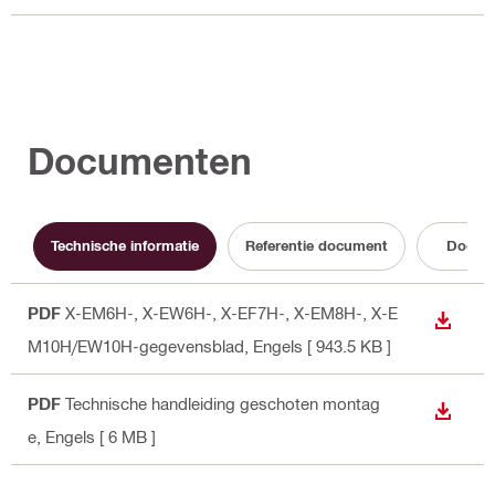
Documenten
Technische informatie
Referentie document
Docume
PDF
X-EM6H-, X-EW6H-, X-EF7H-, X-EM8H-, X-E
BEKIJ
M10H/EW10H-gegevensblad
, Engels
[ 943.5 KB ]
PDF
Technische handleiding geschoten montag
BEKIJ
e
, Engels
[ 6 MB ]