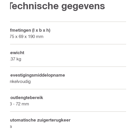
Technische gegevens
Afmetingen (l x b x h)
475 x 69 x 190 mm
Gewicht
3.37 kg
Bevestigingsmiddelopname
Enkelvoudig
Boutlengtebereik
13 - 72 mm
Automatische zuigerterugkeer
Ja