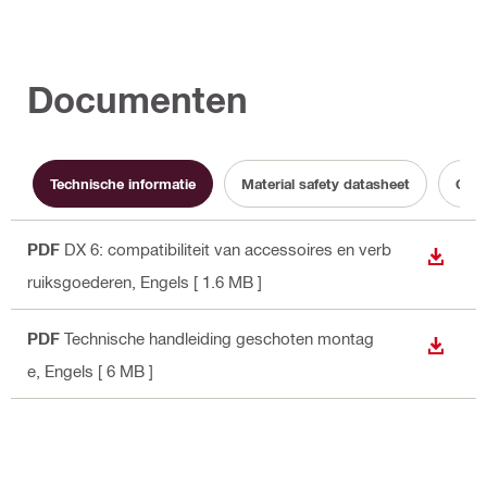
Documenten
Technische informatie
Material safety datasheet
Gebr
PDF
DX 6: compatibiliteit van accessoires en verb
BEKIJ
ruiksgoederen
, Engels
[ 1.6 MB ]
PDF
Technische handleiding geschoten montag
BEKIJ
e
, Engels
[ 6 MB ]