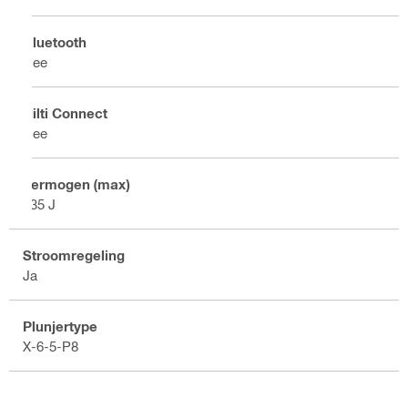
Bluetooth
Nee
Hilti Connect
Nee
Vermogen (max)
335 J
Stroomregeling
Ja
Plunjertype
X-6-5-P8