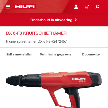
DE HOOFDINHOUD
AANMELDEN OF REGIST
WINKELWAGEN
Onderhoud in uitvoering
DX 6-F8 KRUITSCHIETHAMER
Plunjerschiethamer DX 6 F8
#2472457
Zelf samenstellen
Technische gegevens
Documenten