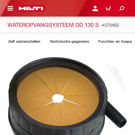
DE HOOFDINHOUD
AANMELDEN OF REGIST
WINKELWAGEN
WATEROPVANGSYSTEEM DD 130 S
#370460
Zelf samenstellen
Technische gegevens
Functies en toepas