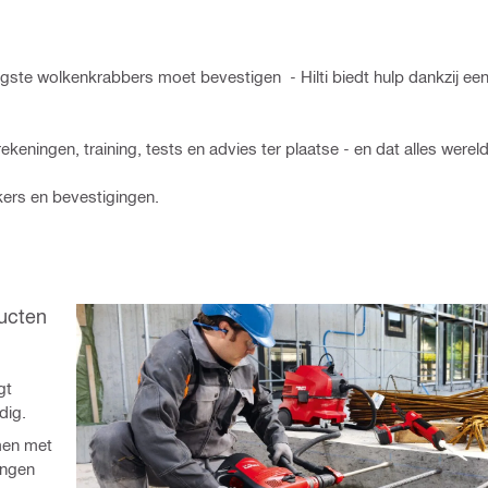
ogste wolkenkrabbers moet bevestigen - Hilti biedt hulp dankzij ee
ningen, training, tests en advies ter plaatse - en dat alles werel
kers en bevestigingen.
ucten
gt
dig.
men met
ingen