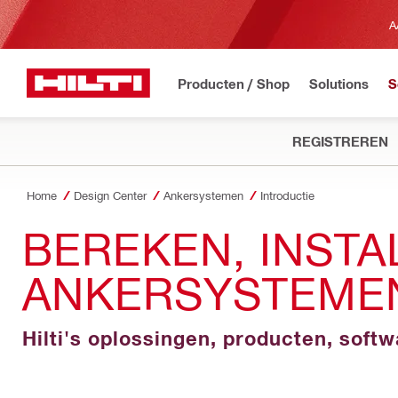
A
Producten / Shop
Solutions
S
REGISTREREN
Home
Design Center
Ankersystemen
Introductie
BEREKEN, INST
ANKERSYSTEME
Hilti's oplossingen, producten, soft