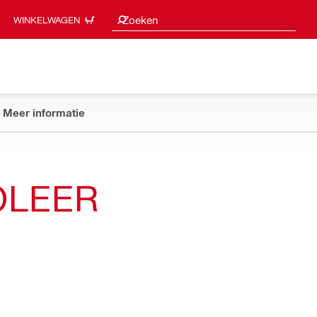
Zoeksuggesties
Zoeken
WINKELWAGEN
Meer informatie
OLEER