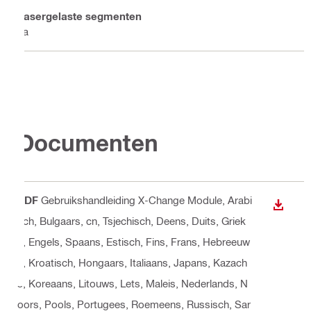
Lasergelaste segmenten
Ja
Documenten
PDF
Gebruikshandleiding X-Change Module
, Arabi
BEKIJ
sch, Bulgaars, cn, Tsjechisch, Deens, Duits, Griek
s, Engels, Spaans, Estisch, Fins, Frans, Hebreeuw
s, Kroatisch, Hongaars, Italiaans, Japans, Kazach
s, Koreaans, Litouws, Lets, Maleis, Nederlands, N
oors, Pools, Portugees, Roemeens, Russisch, Sar