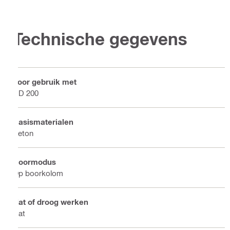
Technische gegevens
Voor gebruik met
DD 200
Basismaterialen
Beton
Boormodus
Op boorkolom
Nat of droog werken
Nat