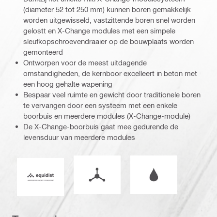
(diameter 52 tot 250 mm) kunnen boren gemakkelijk
worden uitgewisseld, vastzittende boren snel worden
gelostt en X-Change modules met een simpele
sleufkopschroevendraaier op de bouwplaats worden
gemonteerd
Ontworpen voor de meest uitdagende
omstandigheden, de kernboor excelleert in beton met
een hoog gehalte wapening
Bespaar veel ruimte en gewicht door traditionele boren
te vervangen door een systeem met een enkele
boorbuis en meerdere modules (X-Change-module)
De X-Change-boorbuis gaat mee gedurende de
levensduur van meerdere modules
Werkingswijze
Nat of droog werke
Equidist_Icon_PDP (2940829)