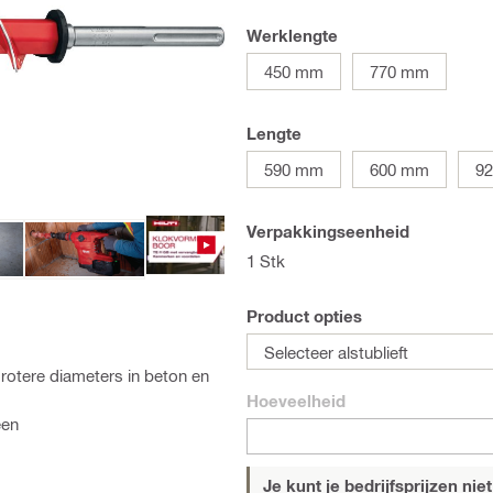
Werklengte
450 mm
770 mm
Lengte
590 mm
600 mm
9
Verpakkingseenheid
1 Stk
Product opties
Selecteer alstublieft
otere diameters in beton en
Hoeveelheid
een
Je kunt je bedrijfsprijzen niet