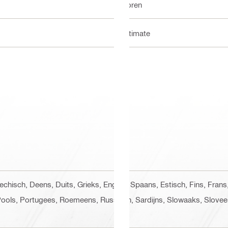
Boren
Ultimate
sjechisch, Deens, Duits, Grieks, Engels, Spaans, Estisch, Fins, Fran
Pools, Portugees, Roemeens, Russisch, Sardijns, Slowaaks, Slovee