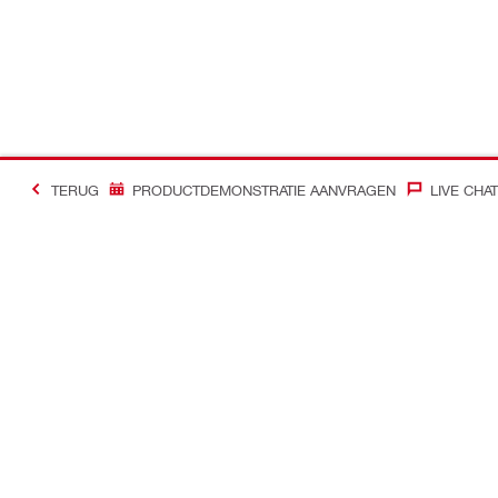
TERUG
PRODUCTDEMONSTRATIE AANVRAGEN
LIVE CHAT
Contact
Nieuws
Contacteer ons
Hilti Group