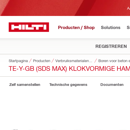
A
Producten / Shop
Solutions
S
REGISTREREN
Startpagina
Producten
Verbruiksmaterialen voor gereedschappen
Boren voor beton 
TE-Y-GB (SDS MAX) KLOKVORMIGE H
Zelf samenstellen
Technische gegevens
Documenten