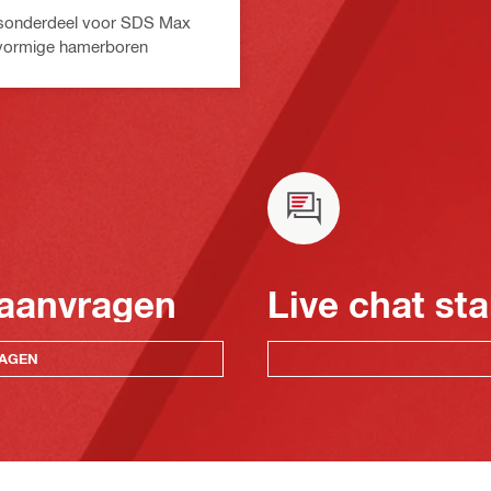
sonderdeel voor SDS Max
kvormige hamerboren
 aanvragen
Live chat sta
RAGEN