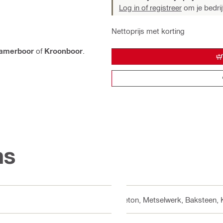
Log in of registreer
om je bedrijf
Nettoprijs met korting
amerboor
of
Kroonboor
.
ns
Beton, Metselwerk, Baksteen, 