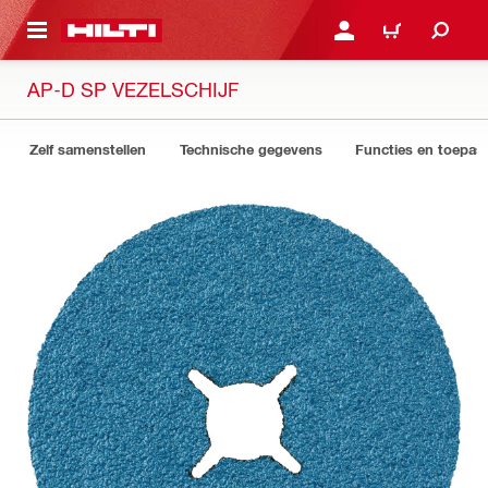
DE HOOFDINHOUD
AANMELDEN OF REGIST
WINKELWAGEN
AP-D SP VEZELSCHIJF
Zelf samenstellen
Technische gegevens
Functies en toepas