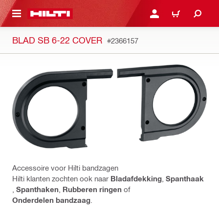
DE HOOFDINHOUD
AANMELDEN OF REGIST
WINKELWAGEN
BLAD SB 6-22 COVER
#2366157
Accessoire voor Hilti bandzagen
Hilti klanten zochten ook naar
Bladafdekking
,
Spanthaak
,
Spanthaken
,
Rubberen ringen
of
Onderdelen bandzaag
.