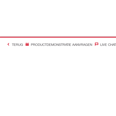
TERUG
PRODUCTDEMONSTRATIE AANVRAGEN
LIVE CHAT
Contact
Nieuws
Contacteer ons
Hilti Group