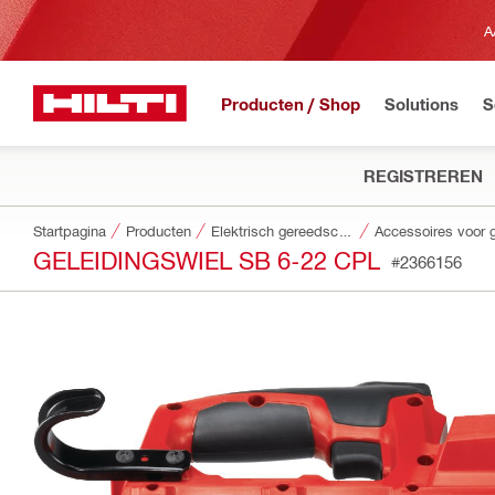
A
Producten / Shop
Solutions
S
REGISTREREN
Startpagina
Producten
Elektrisch gereedschap
GELEIDINGSWIEL SB 6-22 CPL
#2366156