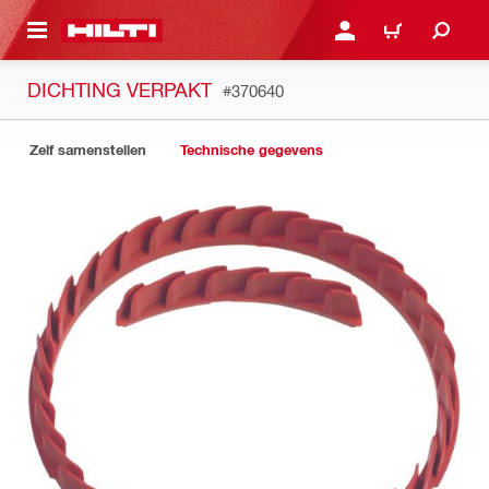
DE HOOFDINHOUD
AANMELDEN OF REGIST
WINKELWAGEN
DICHTING VERPAKT
#370640
Zelf samenstellen
Technische gegevens