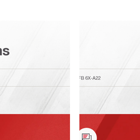
ns
GFB 6X-A22