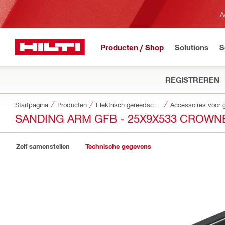
A
Producten / Shop
Solutions
S
REGISTREREN
Startpagina
Producten
Elektrisch gereedschap
SANDING ARM GFB - 25X9X533 CROWN
Zelf samenstellen
Technische gegevens