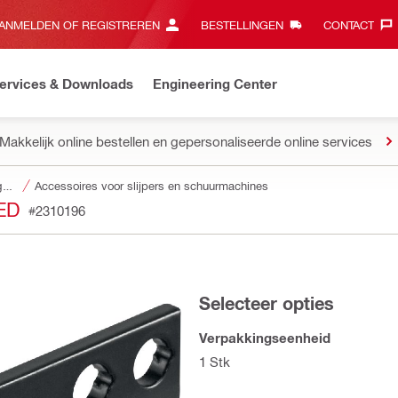
ANMELDEN OF REGISTREREN
BESTELLINGEN
CONTACT‎
ervices & Downloads
Engineering Center
Makkelijk online bestellen en gepersonaliseerde online services
Accessoires voor gereedschap
Accessoires voor slijpers en schuurmachines
ED
#2310196
Selecteer opties
Verpakkingseenheid
1 Stk