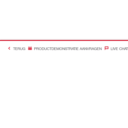
TERUG
PRODUCTDEMONSTRATIE AANVRAGEN
LIVE CHAT
Contact
Nieuws
Contacteer ons
Hilti Group