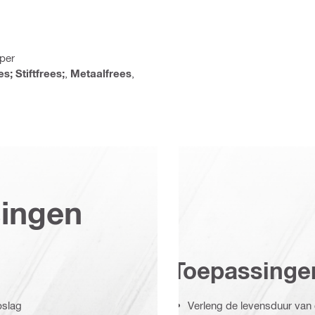
jper
s; Stiftfrees;
,
Metaalfrees
,
singen
Toepassinge
pslag
Verleng de levensduur van d