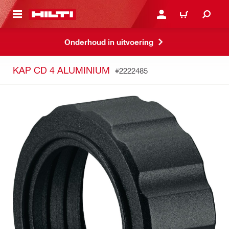
DE HOOFDINHOUD
AANMELDEN OF REGIST
WINKELWAGEN
Onderhoud in uitvoering
KAP CD 4 ALUMINIUM
#2222485