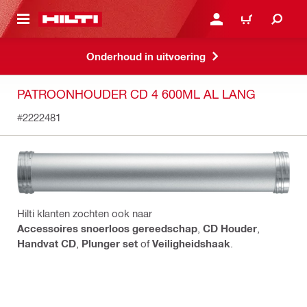
DE HOOFDINHOUD
AANMELDEN OF REGIST
WINKELWAGEN
Onderhoud in uitvoering
PATROONHOUDER CD 4 600ML AL LANG
#2222481
Hilti klanten zochten ook naar
Accessoires snoerloos gereedschap
,
CD Houder
,
Handvat CD
,
Plunger set
of
Veiligheidshaak
.