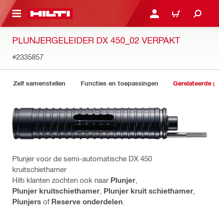
DE HOOFDINHOUD
AANMELDEN OF REGIST
WINKELWAGEN
PLUNJERGELEIDER DX 450_02 VERPAKT
#2335857
Zelf samenstellen
Functies en toepassingen
Gerelateerde p
Plunjer voor de semi-automatische DX 450
kruitschiethamer
Hilti klanten zochten ook naar
Plunjer
,
Plunjer kruitschiethamer
,
Plunjer kruit schiethamer
,
Plunjers
of
Reserve onderdelen
.