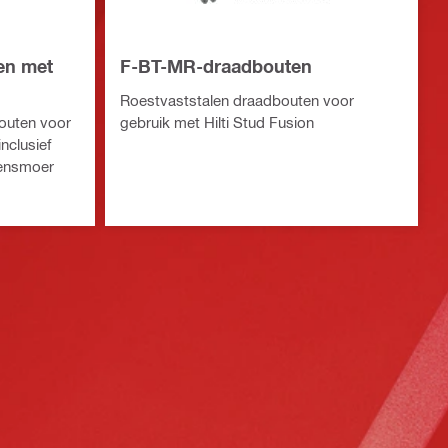
en met
F-BT-MR-draadbouten
Roestvaststalen draadbouten voor
outen voor
gebruik met Hilti Stud Fusion
nclusief
flensmoer