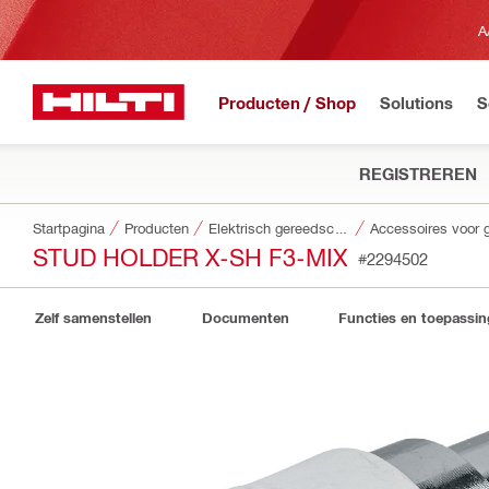
A
Producten / Shop
Solutions
S
REGISTREREN
Startpagina
Producten
Elektrisch gereedschap
STUD HOLDER X-SH F3-MIX
#2294502
Zelf samenstellen
Documenten
Functies en toepassi