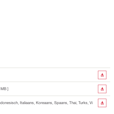
BEKIJ
 MB ]
BEKIJ
ndonesisch, Italiaans, Koreaans, Spaans, Thai, Turks, Vi
BEKIJ