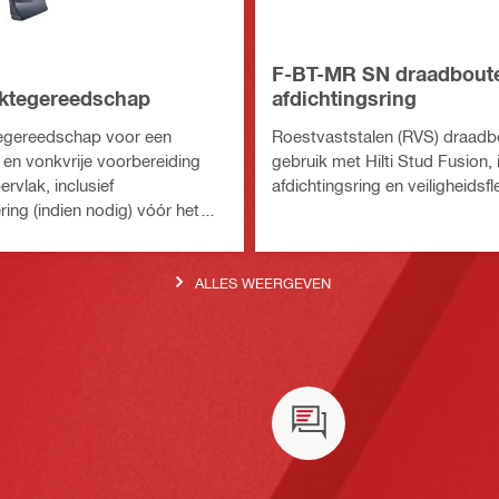
F-BT-MR SN draadbout
ktegereedschap
afdichtingsring
egereedschap voor een
Roestvaststalen (RVS) draadb
 en vonkvrije voorbereiding
gebruik met Hilti Stud Fusion, i
rvlak, inclusief
afdichtingsring en veiligheids
ring (indien nodig) vóór het
draadbouten.
ALLES WEERGEVEN