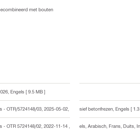
 gecombineerd met bouten
2026
, Engels
[ 9.5 MB ]
 - OTR/5724148/03, 2025-05-02, inclusief betonfrezen
, Engels
[ 1.3
us - OTR 5724148/02, 2022-11-14
, Engels, Arabisch, Frans, Duits, I