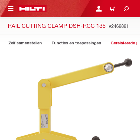
DE HOOFDINHOUD
AANMELDEN OF REGIST
WINKELWAGEN
RAIL CUTTING CLAMP DSH-RCC 135
#2468881
Zelf samenstellen
Functies en toepassingen
Gerelateerde p