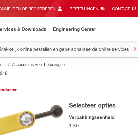
ANMELDEN OF REGISTREREN
BESTELLINGEN
CONTACT‎
ervices & Downloads
Engineering Center
Makkelijk online bestellen en gepersonaliseerde online services
Accessoires voor gereedschap
Accessoires voor betonzagen
218
producten
Selecteer opties
Verpakkingseenheid
1 Stk