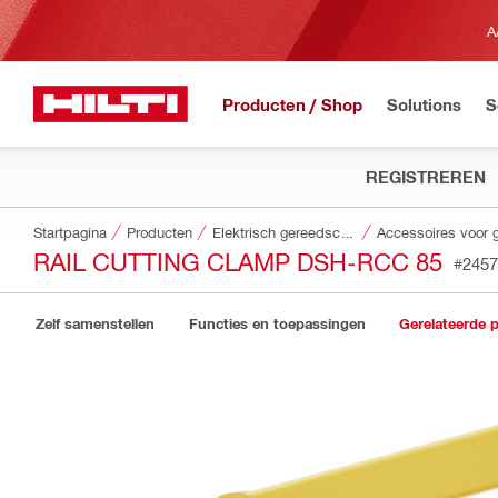
A
Producten / Shop
Solutions
S
REGISTREREN
Startpagina
Producten
Elektrisch gereedschap
RAIL CUTTING CLAMP DSH-RCC 85
#2457
Zelf samenstellen
Functies en toepassingen
Gerelateerde 