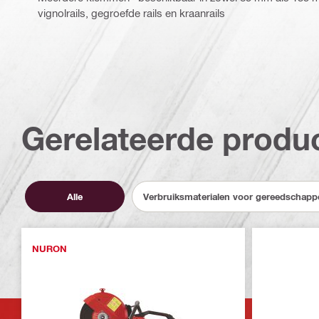
vignolrails, gegroefde rails en kraanrails
Gerelateerde produ
Alle
Verbruiksmaterialen voor gereedschapp
NURON