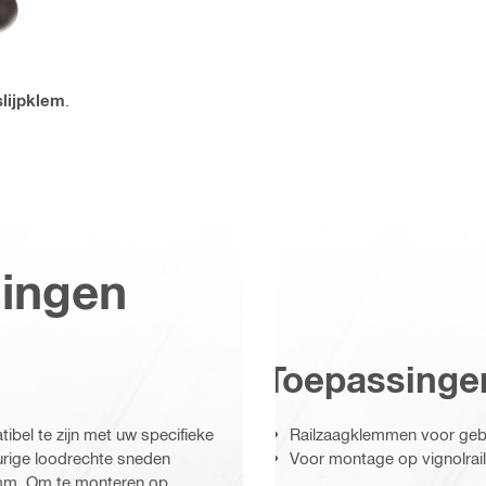
lijpklem
.
singen
Toepassinge
bel te zijn met uw specifieke
Railzaagklemmen voor gebr
eurige loodrechte sneden
Voor montage op vignolrails
mm. Om te monteren op