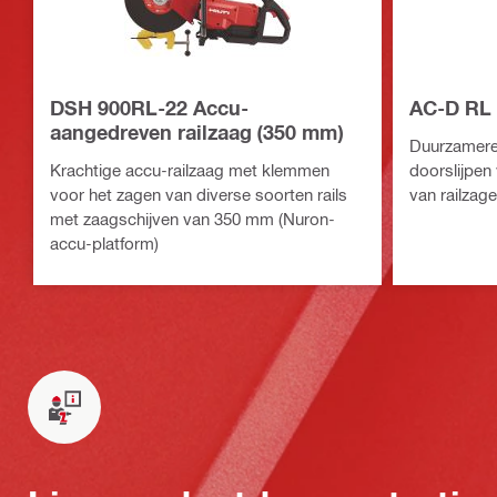
DSH 900RL-22 Accu-
AC-D RL r
aangedreven railzaag (350 mm)
Duurzamere 
Krachtige accu-railzaag met klemmen
doorslijpen 
voor het zagen van diverse soorten rails
van railzag
met zaagschijven van 350 mm (Nuron-
accu-platform)