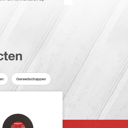
cten
en
Gereedschappen