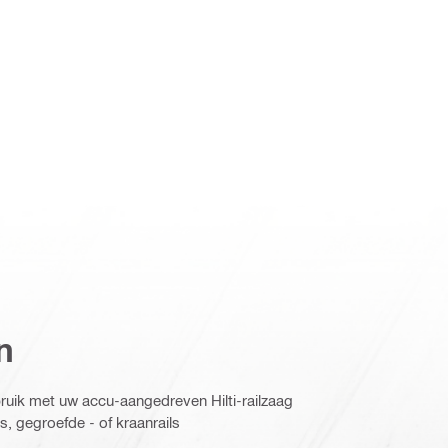
n
uik met uw accu-aangedreven Hilti-railzaag
, gegroefde - of kraanrails