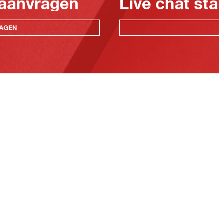
 aanvragen
Live chat sta
RAGEN