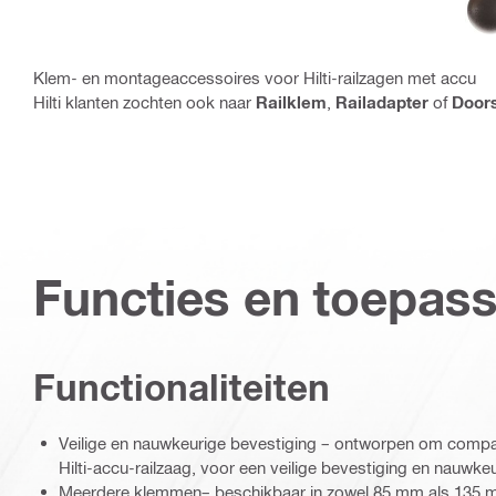
Klem- en montageaccessoires voor Hilti-railzagen met accu
Hilti klanten zochten ook naar
Railklem
,
Railadapter
of
Doors
Functies en toepas
Functionaliteiten
Veilige en nauwkeurige bevestiging – ontworpen om compati
Hilti-accu-railzaag, voor een veilige bevestiging en nauwk
Meerdere klemmen– beschikbaar in zowel 85 mm als 135 