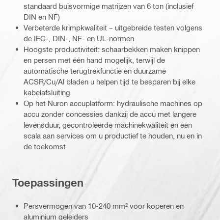
standaard buisvormige matrijzen van 6 ton (inclusief
DIN en NF)
Verbeterde krimpkwaliteit – uitgebreide testen volgens
de IEC-, DIN-, NF- en UL-normen
Hoogste productiviteit: schaarbekken maken knippen
en persen met één hand mogelijk, terwijl de
automatische terugtrekfunctie en duurzame
ACSR/Cu/Al bladen u helpen tijd te besparen bij elke
kabelafsluiting
Op het Nuron accuplatform: hydraulische machines op
accu zonder concessies dankzij de accu met langere
levensduur, gecontroleerde machinekwaliteit en een
scala aan services om u productief te houden, nu en in
de toekomst
Toepassingen
Persvermogen van 10-240 mm² voor koperen en
aluminium geleiders