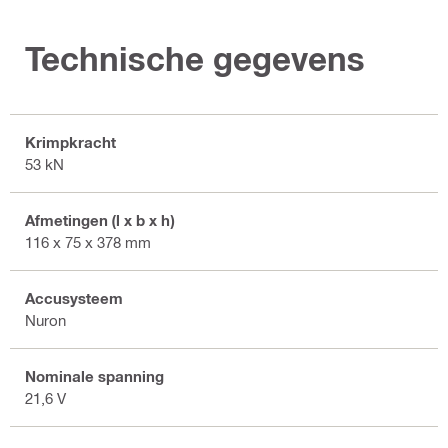
Technische gegevens
Krimpkracht
53 kN
Afmetingen (l x b x h)
116 x 75 x 378 mm
Accusysteem
Nuron
Nominale spanning
21,6 V