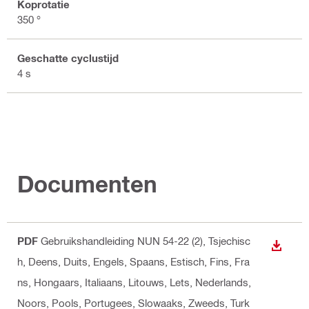
Koprotatie
350 °
Geschatte cyclustijd
4 s
Documenten
PDF
Gebruikshandleiding NUN 54-22 (2)
, Tsjechisc
BEKIJ
h, Deens, Duits, Engels, Spaans, Estisch, Fins, Fra
ns, Hongaars, Italiaans, Litouws, Lets, Nederlands,
Noors, Pools, Portugees, Slowaaks, Zweeds, Turk