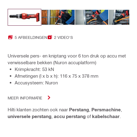
5 AFBEELDINGEN
2 VIDEO'S
Universele pers- en kniptang voor 6 ton druk op accu met
verwisselbare bekken (Nuron accuplatform)
Krimpkracht: 53 kN
Afmetingen (l x b x h): 116 x 75 x 378 mm
Accusysteem: Nuron
MEER INFORMATIE
Hilti klanten zochten ook naar
Perstang
,
Persmachine
,
universele perstang
,
accu perstang
of
kabelschaar
.