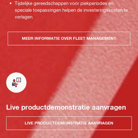
Tijdelijke gereedschappen voor piekperiodes en
speciale toepassingen helpen de investeringskosten te
verlagen.
MEER INFORMATIE OVER FLEET MANAGEMENT
Live productdemonstratie aanvragen
LIVE PRODUCTDEMONSTRATIE AANVRAGEN