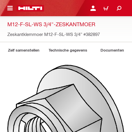
DE HOOFDINHOUD
AANMELDEN OF REGIST
WINKELWAGEN
M12-F-SL-WS 3/4"-ZESKANTMOER
Zeskantklemmoer M12-F-SL-WS 3/4"
#382897
Zelf samenstellen
Technische gegevens
Documenten