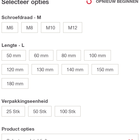
Selecteer opties
OPNIEUW BEGINNEN
Schroefdraad - M
M6
M8
M10
M12
Lengte - L
50 mm
60 mm
80 mm
100 mm
120 mm
130 mm
140 mm
150 mm
180 mm
Verpakkingseenheid
25 Stk
50 Stk
100 Stk
Product opties