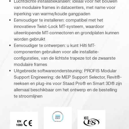
Luchtdichte installatiekanalen: ideaal voor het bouwen
van modulaire frames in datacenters, met name voor
inperking van warme/koude gangpaden
Eenvoudiger te installeren: compatibel met het
innovatieve Twist-Lock MT-systeem, waardoor
uiteenlopende MT-connectoren en grondplaten kunnen
worden gebruikt
Eenvoudiger te ontwerpen: u kunt Hilti MT-
componenten gebruiken voor alle installatie-
configuraties, van de lichtste trapeze tot de zwaarste
modulaire frames
Uitgebreide softwareondersteuning: PROFIS Modular
Support Engineering: de MEP Support Selector, Revit®-
reeksen en plug-ins voor Staad Pro® en Smart 3D® zijn
allemaal beschikbaar om het ontwerp en de bestelling
te stroomlijnen
DNV
ICC-ES
CE EN 1090 markering