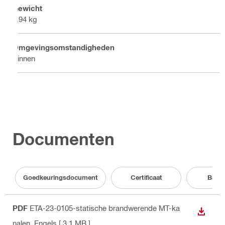
Gewicht
2.94 kg
Omgevingsomstandigheden
Binnen
Documenten
Goedkeuringsdocument
Certificaat
Broc
PDF
ETA-23-0105-statische brandwerende MT-ka
BEKIJ
nalen
, Engels
[ 3.1 MB ]