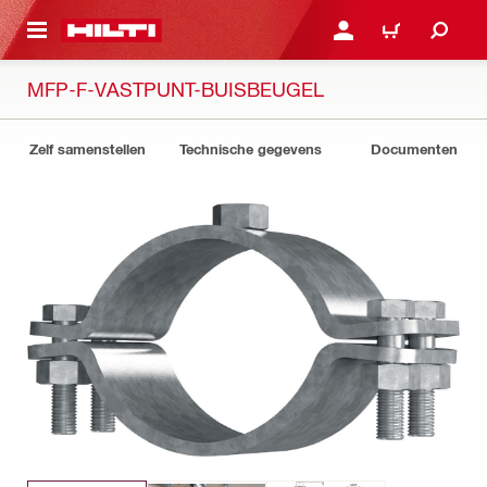
DE HOOFDINHOUD
AANMELDEN OF REGIST
WINKELWAGEN
MFP-F-VASTPUNT-BUISBEUGEL
Zelf samenstellen
Technische gegevens
Documenten