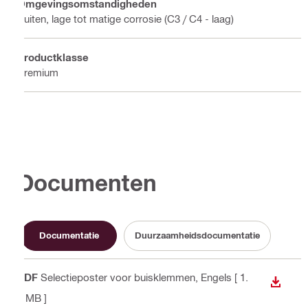
Omgevingsomstandigheden
Buiten, lage tot matige corrosie (C3 / C4 - laag)
Productklasse
Premium
Documenten
Documentatie
Duurzaamheidsdocumentatie
PDF
Selectieposter voor buisklemmen
, Engels
[ 1.
BEKIJ
4 MB ]