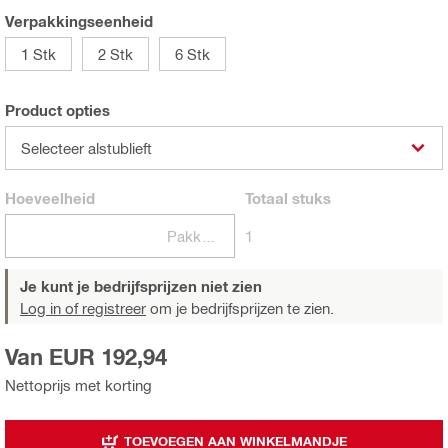
Verpakkingseenheid
1 Stk
2 Stk
6 Stk
Product opties
Selecteer alstublieft
Hoeveelheid
Totaal
stuks
Pakketten
1
Je kunt je bedrijfsprijzen niet zien
Log in of registreer
om je bedrijfsprijzen te zien.
Van EUR 192,94
Nettoprijs met korting
TOEVOEGEN AAN WINKELMANDJE