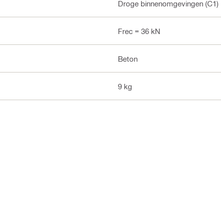
Droge binnenomgevingen (C1) B
Frec = 36 kN
Beton
9 kg