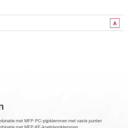
BEKIJ
n
ombinatie met MFP-PC-pijpklemmen met vaste punten
ombinatie met MFP-KF-koelslangklemmen