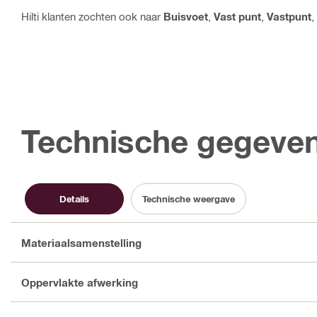
Hilti klanten zochten ook naar
Buisvoet
,
Vast punt
,
Vastpunt
,
Technische gegeve
Details
Technische weergave
Materiaalsamenstelling
Oppervlakte afwerking