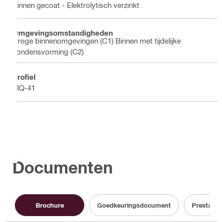
Binnen gecoat - Elektrolytisch verzinkt
Omgevingsomstandigheden
Droge binnenomgevingen (C1) Binnen met tijdelijke
condensvorming (C2)
Profiel
MQ-41
Documenten
Brochure
Goedkeuringsdocument
Prestatie 