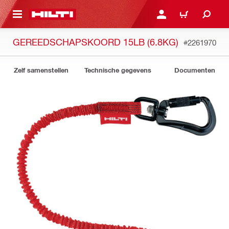
DE HOOFDINHOUD
AANMELDEN OF REGIST
WINKELWAGEN
GEREEDSCHAPSKOORD 15LB (6.8KG)
#2261970
Zelf samenstellen
Technische gegevens
Documenten