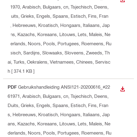
BEKIJ
61970
, Arabisch, Bulgaars, cn, Tsjechisch, Deens,
Duits, Grieks, Engels, Spaans, Estisch, Fins, Fran
s, Hebreeuws, Kroatisch, Hongaars, Italiaans, Jap
ans, Kazachs, Koreaans, Litouws, Lets, Maleis, Ne
derlands, Noors, Pools, Portugees, Roemeens, Ru
ssisch, Sardijns, Slowaaks, Sloveens, Zweeds, Th
ai, Turks, Oekraïens, Vietnamees, Chinees, Servisc
h
[ 374.1 KB ]
PDF
Gebruikshandleiding ANSI121-20200616_#22
BEKIJ
61971
, Arabisch, Bulgaars, cn, Tsjechisch, Deens,
Duits, Grieks, Engels, Spaans, Estisch, Fins, Fran
s, Hebreeuws, Kroatisch, Hongaars, Italiaans, Jap
ans, Kazachs, Koreaans, Litouws, Lets, Maleis, Ne
derlands, Noors, Pools, Portugees, Roemeens, Ru