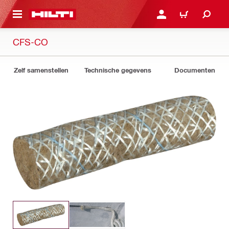
DE HOOFDINHOUD
AANMELDEN OF REGIST
WINKELWAGEN
CFS-CO
Zelf samenstellen
Technische gegevens
Documenten