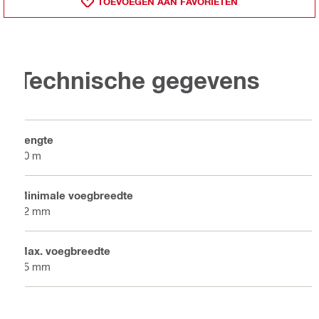
TOEVOEGEN AAN FAVORIETEN
Technische gegevens
Lengte
20 m
Minimale voegbreedte
12 mm
Max. voegbreedte
55 mm