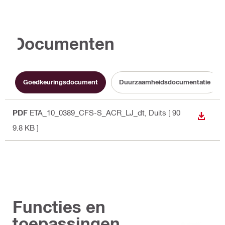
Documenten
Goedkeuringsdocument
Duurzaamheidsdocumentatie
PDF
ETA_10_0389_CFS-S_ACR_LJ_dt
, Duits
[ 90
BEKIJ
9.8 KB ]
Functies en
toepassingen