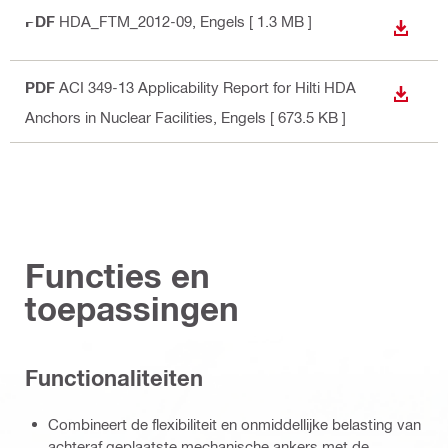
PDF
HDA_FTM_2012-09
, Engels
[ 1.3 MB ]
BEKIJ
PDF
ACI 349-13 Applicability Report for Hilti HDA
BEKIJ
Anchors in Nuclear Facilities
, Engels
[ 673.5 KB ]
Functies en
toepassingen
Functionaliteiten
Combineert de flexibiliteit en onmiddellijke belasting van
achteraf geplaatste mechanische ankers met de