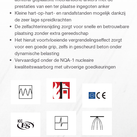
prestaties van een ter plaatse ingegoten anker
Kleine hart-op-hart- en randafstanden mogelijk dankzij
de zeer lage spreidkrachten
De zelfachterinsnijding zorgt voor snelle en betrouwbare
plaatsing zonder extra gereedschap
Het hieruit voortvloeiende vergrendelingseffect zorgt
voor een goede grip, zelfs in gescheurd beton onder
dynamische belasting
Vervaardigd onder de NQA-1 nucleaire
kwaliteitswaarborg met uitvoerige goedkeuringen
Vuurbestendigheid
Vermoeiingsbelasting
CE markering
Schokbestendigheid
VdS (62138)
ICC-ES_Mark (132527)