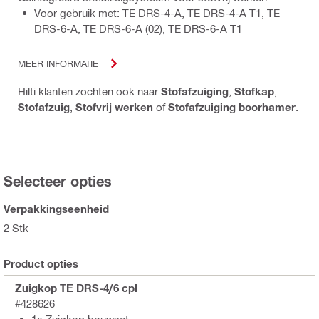
Voor gebruik met: TE DRS-4-A, TE DRS-4-A T1, TE
DRS-6-A, TE DRS-6-A (02), TE DRS-6-A T1
MEER INFORMATIE
Hilti klanten zochten ook naar
Stofafzuiging
,
Stofkap
,
Stofafzuig
,
Stofvrij werken
of
Stofafzuiging boorhamer
.
Selecteer opties
Verpakkingseenheid
2 Stk
Product opties
Zuigkop TE DRS-4/6 cpl
#428626
1x Zuigkop bouwset