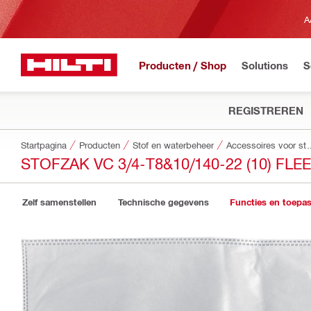
A
Producten / Shop
Solutions
S
REGISTREREN
Startpagina
Producten
Stof en waterbeheer
Accessoires voor st
STOFZAK VC 3/4-T8&10/140-22 (10) FLE
Zelf samenstellen
Technische gegevens
Functies en toepa