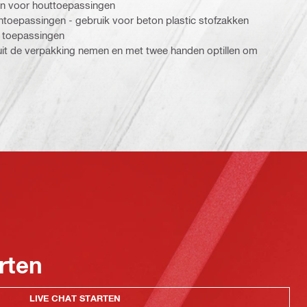
en voor houttoepassingen
ntoepassingen - gebruik voor beton plastic stofzakken
e toepassingen
 uit de verpakking nemen en met twee handen optillen om
rten
LIVE CHAT STARTEN