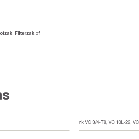
tofzak
,
Filterzak
of
ns
Tank VC 3/4-T8, VC 10L-22, V