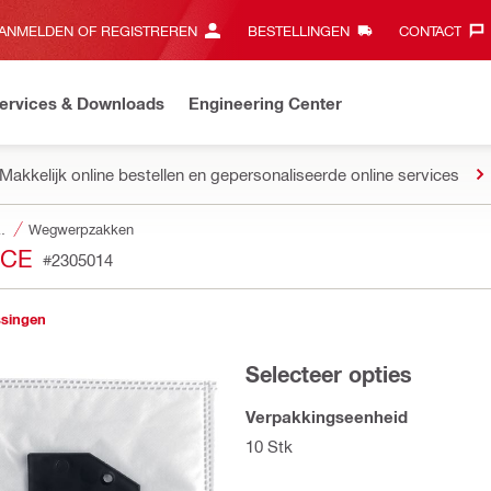
ANMELDEN OF REGISTREREN
BESTELLINGEN
CONTACT‎
ervices & Downloads
Engineering Center
Makkelijk online bestellen en gepersonaliseerde online services
of en waterbeheer
Wegwerpzakken
ECE
#2305014
ssingen
Selecteer opties
Verpakkingseenheid
10 Stk