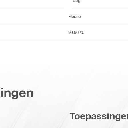
Droog
Fleece
99.90 %
singen
Toepassinge