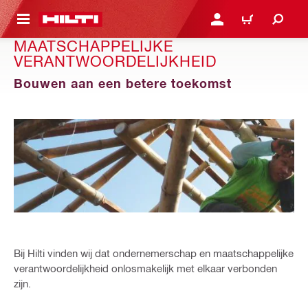
DE HOOFDINHOUD
AANMELDEN OF REGIST
WINKELWAGEN
MAATSCHAPPELIJKE
VERANTWOORDELIJKHEID
Bouwen aan een betere toekomst
Bij Hilti vinden wij dat ondernemerschap en maatschappelijke
verantwoordelijkheid onlosmakelijk met elkaar verbonden
zijn.