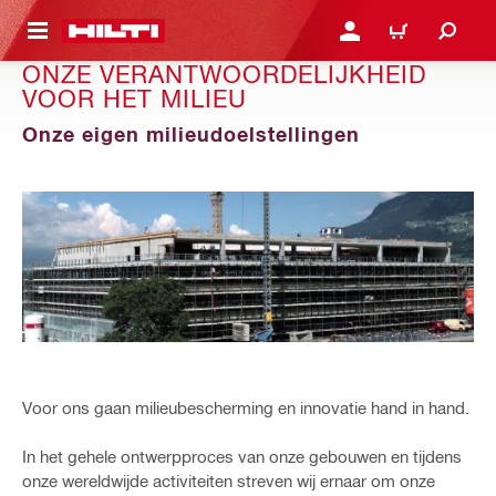
DE HOOFDINHOUD
AANMELDEN OF REGIST
WINKELWAGEN
ONZE VERANTWOORDELIJKHEID
VOOR HET MILIEU
Onze eigen milieudoelstellingen
Voor ons gaan milieubescherming en innovatie hand in hand.
In het gehele ontwerpproces van onze gebouwen en tijdens
onze wereldwijde activiteiten streven wij ernaar om onze