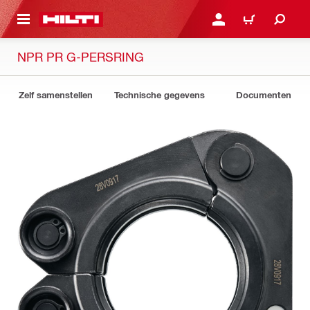
DE HOOFDINHOUD
AANMELDEN OF REGIST
WINKELWAGEN
NPR PR G-PERSRING
Zelf samenstellen
Technische gegevens
Documenten