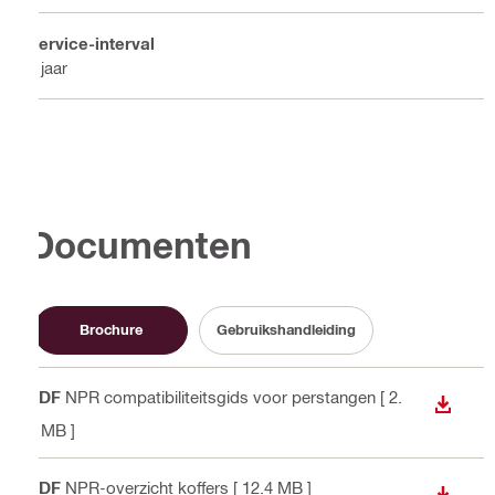
Service-interval
1 jaar
Documenten
Brochure
Gebruikshandleiding
PDF
NPR compatibiliteitsgids voor perstangen
[ 2.
BEKIJ
1 MB ]
PDF
NPR-overzicht koffers
[ 12.4 MB ]