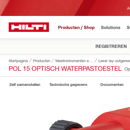
A
Producten / Shop
Solutions
S
REGISTREREN
Startpagina
Producten
Meetinstrumenten en scanners
Laser lay-outgere
POL 15 OPTISCH WATERPASTOESTEL
Op
Zelf samenstellen
Technische gegevens
Documenten