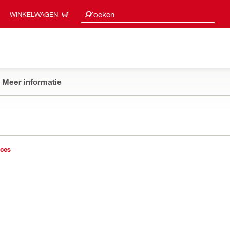
Zoeksuggesties
Zoeken
WINKELWAGEN
Meer informatie
ices