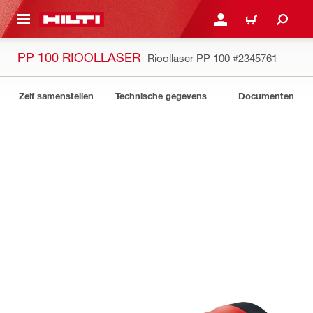
DE HOOFDINHOUD
AANMELDEN OF REGIST
WINKELWAGEN
PP 100 RIOOLLASER
Rioollaser PP 100
#2345761
Zelf samenstellen
Technische gegevens
Documenten