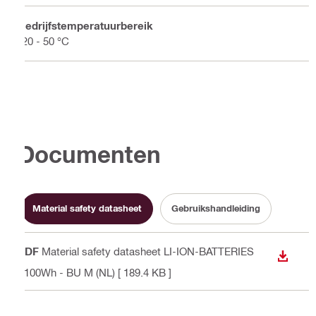
Bedrijfstemperatuurbereik
-20 - 50 °C
Documenten
Material safety datasheet
Gebruikshandleiding
PDF
Material safety datasheet LI-ION-BATTERIES
BEKIJ
<100Wh - BU M (NL)
[ 189.4 KB ]